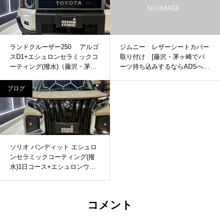
ランドクルーザー250 アルゴ
ジムニー レザーシートカバー
スD1+エシュロンセラミックコ
取り付け [藤沢・茅ヶ崎でパ
ーティング(撥水)（藤沢・茅ケ
ーツ持ち込みするならADSへ]
崎でセラミックコーティングす
るならADSへ）
ブログ
ソリオ バンディット エシュロ
ンセラミックコーティング(撥
水)1日コース+エシュロンウィ
ンドウコート(全面)（藤沢・茅
ケ崎でセラミックコーティン
グ・カーセキュリティ取付する
コメント
ならADSへ）