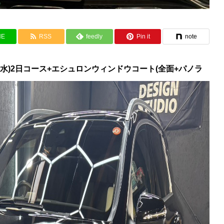
NE
RSS
feedly
Pin it
note
撥水)2日コース+エシュロンウィンドウコート(全面+パノラ