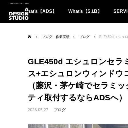
What’s【ADS】
What’s【S.I.B】
SERVI
ブログ・作業実績
ブログ
GLE450d エシュロンセラミックコー
GLE450d エシュロンセ
ス+エシュロンウィンドウコ
（藤沢・茅ケ崎でセラミッ
ティ取付するならADSへ）
2026.05.27
ブログ