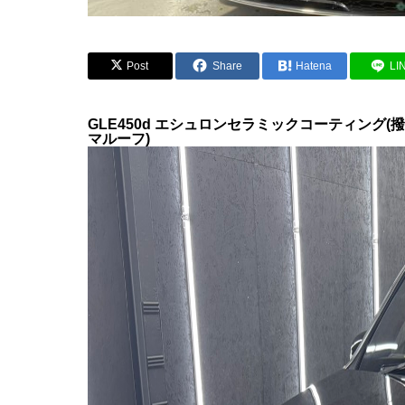
Post
Share
Hatena
LI
GLE450d エシュロンセラミックコーティング(
マルーフ)