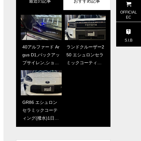
最近の記事
おすすめ記事
OFFICIAL
EC
S.I.B
40アルファード Ar
フォレスター AD
ランドクルーザー2
メルセデスベンツ
gus D1,バックアッ
Sセラミックコー
50 エシュロンセラ
Aクラス プレオー
プサイレン,ショッ
ティング施工（藤
ミックコーティン
プンキャンペーン
クセンサーの取付
沢・茅ケ崎でガラ
グ(撥水)1日コー
ADSガラスコーテ
施工 （藤沢・茅
スコーティングす
ス （藤沢・茅ケ
ィング施工（藤
ケ崎でセラミック
るならADSへ）
崎でセラミックコ
沢・茅ヶ崎でガラ
コーティング・カ
ーティング・カー
スコーティングす
ーセキュリティ取
セキュリティ取付
るならADSへ）
GR86 エシュロン
CX-80 ADSセラ
付するならADS
するならADSへ）
セラミックコーテ
ミックコーティン
へ）
ィング(撥水)1日コ
グ施工（藤沢・茅
ース （藤沢・茅
ケ崎でセラミック
ケ崎でセラミック
コーティングする