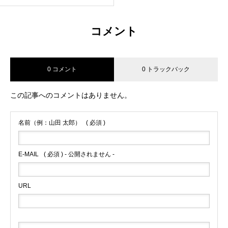
茅ケ崎でセラミックコーティン
グ・カーセキュリティ取付する
ならADSへ）
コメント
0 コメント
0 トラックバック
この記事へのコメントはありません。
名前（例：山田 太郎）
( 必須 )
E-MAIL
( 必須 ) - 公開されません -
URL