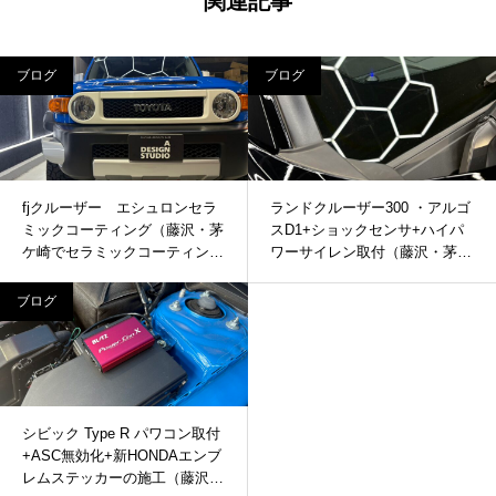
関連記事
ブログ
ブログ
fjクルーザー エシュロンセラ
ランドクルーザー300 ・アルゴ
ミックコーティング（藤沢・茅
スD1+ショックセンサ+ハイパ
ケ崎でセラミックコーティン
ワーサイレン取付（藤沢・茅ケ
グ・カーセキュリティ取付する
崎でカーセキュリティ取付する
ならADSへ）
ならADSへ）
ブログ
シビック Type R パワコン取付
+ASC無効化+新HONDAエンブ
レムステッカーの施工（藤沢・