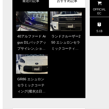
最近の記事
おすすめ記事
OFFICIAL
EC
S.I.B
40アルファード Ar
マカン オープン
ランドクルーザー2
スペーシア エシ
gus D1,バックアッ
キャンペーンADS
50 エシュロンセラ
ュロンセラミック
プサイレン,ショッ
ガラスコーティン
ミックコーティン
コーティング(撥
クセンサーの取付
グ施工（藤沢・茅
グ(撥水)1日コー
水)1日コース（藤
施工 （藤沢・茅
ヶ崎でガラスコー
ス （藤沢・茅ケ
沢・茅ケ崎でセラ
ケ崎でセラミック
ティングするなら
崎でセラミックコ
ミックコーティン
コーティング・カ
ADSへ）
ーティング・カー
グ・カーセキュリ
ーセキュリティ取
セキュリティ取付
ティ取付するなら
GR86 エシュロン
カローラクロス
付するならADS
するならADSへ）
ADSへ）
セラミックコーテ
エシュロンセラミ
へ）
ィング(撥水)1日コ
ックコーティング
ース （藤沢・茅
(撥水)1泊2日コー
ケ崎でセラミック
ス+ウィンドウコー