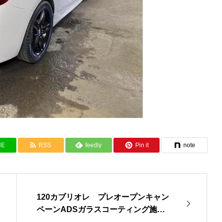
NE
RSS
feedly
Pin it
note
120カブリオレ プレオープンキャン
ペーンADSガラスコーティング施工
（藤沢・茅ヶ崎でガラスコーティング