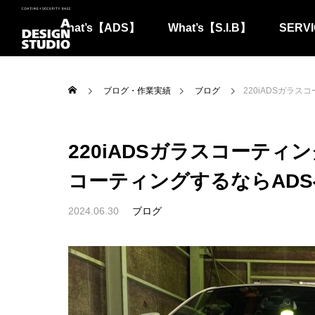
What’s【ADS】
What’s【S.I.B】
SERVI
ブログ・作業実績
ブログ
220iADSガラ
220iADSガラスコーテ
コーティングするならADS
2024.06.30
ブログ