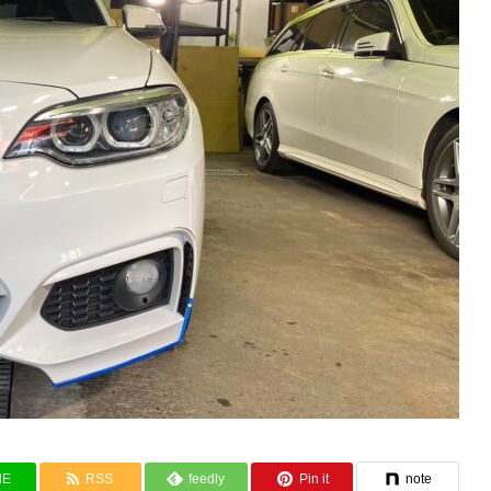
NE
RSS
feedly
Pin it
note