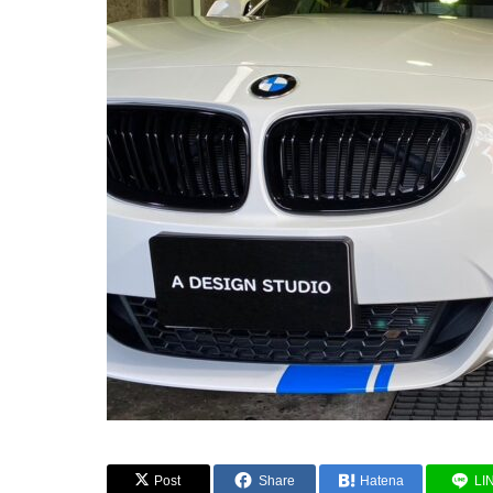
Post
Share
Hatena
LI