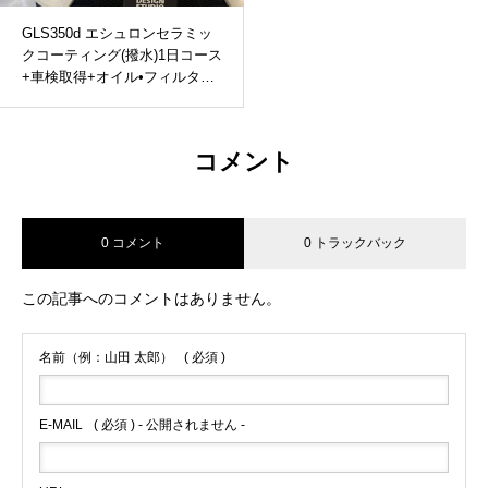
GLS350d エシュロンセラミッ
クコーティング(撥水)1日コース
+車検取得+オイル•フィルター
交換（藤沢・茅ケ崎でセラミッ
クコーティング・カーセキュリ
ティ取付するならADSへ）
コメント
0 コメント
0 トラックバック
この記事へのコメントはありません。
名前（例：山田 太郎）
( 必須 )
E-MAIL
( 必須 ) - 公開されません -